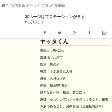
ご当地ゆるキャラとグルメ情報館
本ページはプロモーションが含ま
ゆるキャラ情報
れています
大阪府
ヤッタクン
ヤッタくん
誕生日：9月10日
出身地：八尾市
性別：男の子
職業：下水道普及大使
身長：80.4センチ
体重：枝豆804粒分
好きな食べ物：枝豆、若ごぼう
趣味：かわいいマンホール見つけること、銀杏
をあつめること、河内音頭（現在猛特訓中）