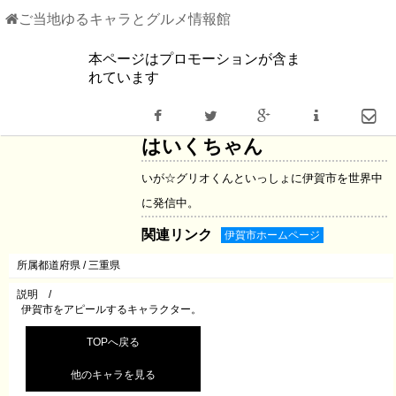
ご当地ゆるキャラとグルメ情報館
本ページはプロモーションが含ま
ゆるキャラ情報
れています
三重県
ハイクチャン
はいくちゃん
いが☆グリオくんといっしょに伊賀市を世界中
に発信中。
関連リンク
伊賀市ホームページ
所属都道府県 /
三重県
説明 /
伊賀市をアピールするキャラクター。
TOPへ戻る
他のキャラを見る