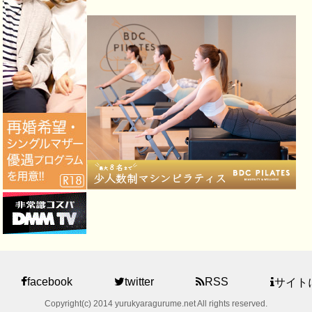
facebook
twitter
RSS
サイト
Copyright(c) 2014 yurukyaragurume.net All rights reserved.